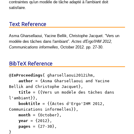
contraintes qu'un modèle de tâche adapté à l'ambiant doit
satisfaire.
Text Reference
Asma Gharsellaoui, Yacine Bellik, Christophe Jacquet. “Vers un
modèle des tâches dans l'ambiant”.
Actes d'Ergo'IHM 2012,
Communications informelles
, October 2012. pp. 27-30.
BibTeX Reference
@
InProceedings
{ gharsellaoui2012ihm,

author
 = {Asma Gharsellaoui and Yacine 
Bellik and Christophe Jacquet},

title
 = {{Vers un modèle des tâches dans 
l'ambiant}},

booktitle
 = {{Actes d'Ergo'IHM 2012, 
Communications informelles}},

month
 = {October},

year
 = {2012},

pages
 = {27-30},
